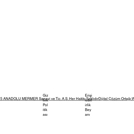
Giz
Erişi
5 ANADOLU MERMER Sanayi ve Tic. A.Ş. Her Hakkı SaklıdırDijital Çözüm Ortağı:
lilik
lebil
Pol
irlik
itik
Bey
ası
anı