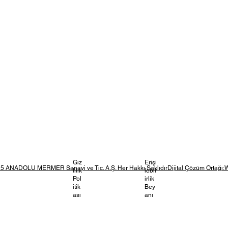
Giz
Erişi
5 ANADOLU MERMER Sanayi ve Tic. A.Ş. Her Hakkı SaklıdırDijital Çözüm Ortağı:
lilik
lebil
Pol
irlik
itik
Bey
ası
anı