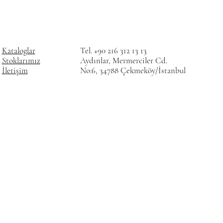
Kataloglar
Tel. +90 216 312 13 13
Stoklarımız
Aydınlar, Mermerciler Cd.
İletişim
No:6, 34788 Çekmeköy/İstanbul