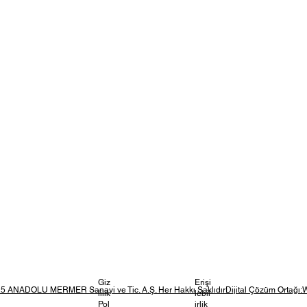
Giz
Erişi
5 ANADOLU MERMER Sanayi ve Tic. A.Ş. Her Hakkı SaklıdırDijital Çözüm Ortağı:
lilik
lebil
Pol
irlik