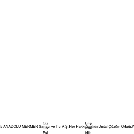
Giz
Erişi
5 ANADOLU MERMER Sanayi ve Tic. A.Ş. Her Hakkı SaklıdırDijital Çözüm Ortağı:
lilik
lebil
Pol
irlik