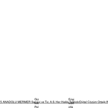
Giz
Erişi
5 ANADOLU MERMER Sanayi ve Tic. A.Ş. Her Hakkı SaklıdırDijital Çözüm Ortağı:
lilik
lebil
Pol
irlik