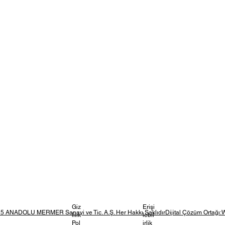
Giz
Erişi
5 ANADOLU MERMER Sanayi ve Tic. A.Ş. Her Hakkı SaklıdırDijital Çözüm Ortağı:
lilik
lebil
Pol
irlik