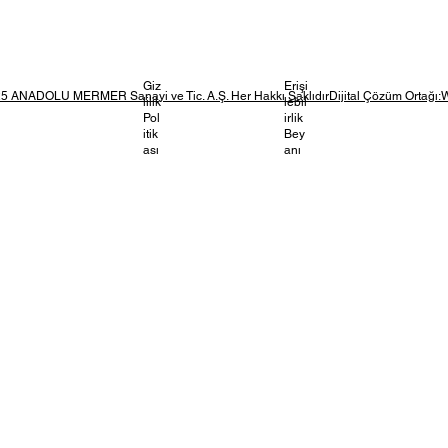
Giz
Erişi
5 ANADOLU MERMER Sanayi ve Tic. A.Ş. Her Hakkı SaklıdırDijital Çözüm Ortağı:
lilik
lebil
Pol
irlik
itik
Bey
ası
anı