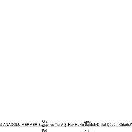
Giz
Erişi
5 ANADOLU MERMER Sanayi ve Tic. A.Ş. Her Hakkı SaklıdırDijital Çözüm Ortağı:
lilik
lebil
Pol
irlik