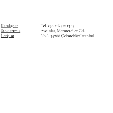
Kataloglar
Tel. +90 216 312 13 13
Stoklarımız
Aydınlar, Mermerciler Cd.
İletişim
No:6, 34788 Çekmeköy/İstanbul