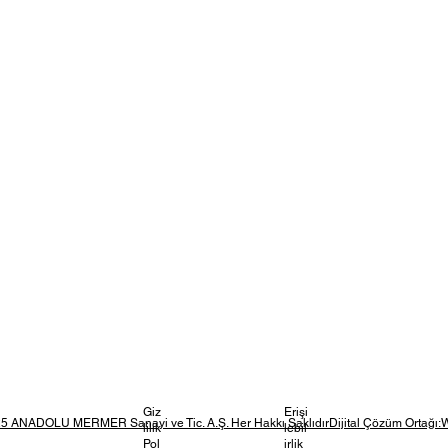
Giz
Erişi
5 ANADOLU MERMER Sanayi ve Tic. A.Ş. Her Hakkı SaklıdırDijital Çözüm Ortağı:
lilik
lebil
Pol
irlik