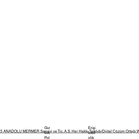
Giz
Erişi
5 ANADOLU MERMER Sanayi ve Tic. A.Ş. Her Hakkı SaklıdırDijital Çözüm Ortağı:
lilik
lebil
Pol
irlik