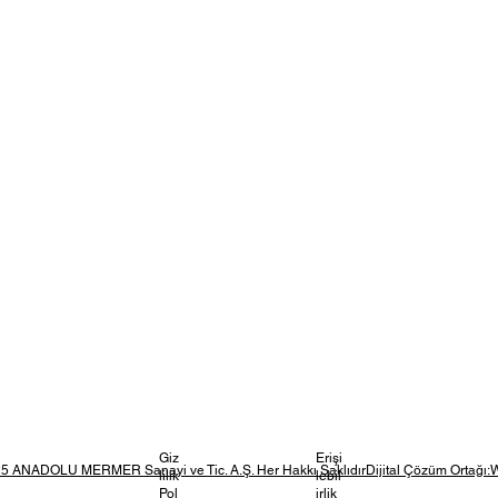
Giz
Erişi
5 ANADOLU MERMER Sanayi ve Tic. A.Ş. Her Hakkı SaklıdırDijital Çözüm Ortağı:
lilik
lebil
Pol
irlik