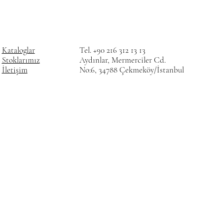
Kataloglar
Tel. +90 216 312 13 13
Stoklarımız
Aydınlar, Mermerciler Cd.
İletişim
No:6, 34788 Çekmeköy/İstanbul